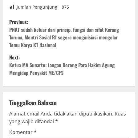
Jumlah Pengunjung
875
P
Previous:
o
PNKT sudah keluar dari prinsip, fungsi dan sifat Karang
Taruna, Mentri Sosial RI segera menginisiasi mengelar
s
Temu Karya KT Nasional
t
Next:
Ketua MA Sunarto: Jangan Dorong Para Hakim Agung
n
Mengidap Penyakit ME/CFS
a
v
Tinggalkan Balasan
i
Alamat email Anda tidak akan dipublikasikan.
Ruas
g
yang wajib ditandai
*
Komentar
*
a