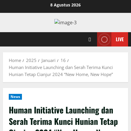
Skip
8 Agustus 2026
to
content
LIVE
Home
2025
Januari
16
Human Initiative Launching dan Serah Terima Kunci
Hunian Tetap Cianjur 2024 “New Home, New Hope”
News
Human Initiative Launching dan
Serah Terima Kunci Hunian Tetap