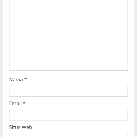
t
i
o
n
Nama
*
Email
*
Situs Web