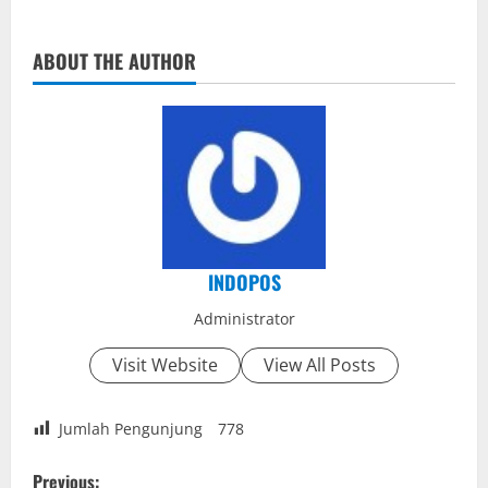
ABOUT THE AUTHOR
INDOPOS
Administrator
Visit Website
View All Posts
Jumlah Pengunjung
778
P
Previous: