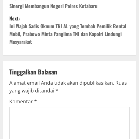
o
Sinergi Membangun Negeri Polres Kotabaru
Next:
s
Ini Wajah Sadis Oknum TNI AL yang Tembak Pemilik Rental
t
Mobil, Prabowo Minta Panglima TNI dan Kapolri Lindungi
Masyarakat
n
a
v
Tinggalkan Balasan
Alamat email Anda tidak akan dipublikasikan.
Ruas
i
yang wajib ditandai
*
g
Komentar
*
a
t