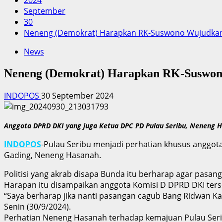
2024
September
30
Neneng (Demokrat) Harapkan RK-Suswono Wujudkan P
News
Neneng (Demokrat) Harapkan RK-Suswono 
INDOPOS
30 September 2024
Anggota DPRD DKI yang juga Ketua DPC PD Pulau Seribu, Neneng Ha
INDOPOS
-Pulau Seribu menjadi perhatian khusus anggota 
Gading, Neneng Hasanah.
Politisi yang akrab disapa Bunda itu berharap agar pasa
Harapan itu disampaikan anggota Komisi D DPRD DKI ter
“Saya berharap jika nanti pasangan cagub Bang Ridwan Kam
Senin (30/9/2024).
Perhatian Neneng Hasanah terhadap kemajuan Pulau Seribu t