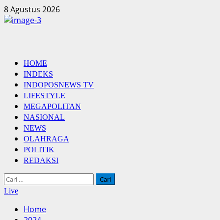
Skip
8 Agustus 2026
to
content
Primary
HOME
Menu
INDEKS
INDOPOSNEWS TV
LIFESTYLE
MEGAPOLITAN
NASIONAL
NEWS
OLAHRAGA
POLITIK
REDAKSI
Cari
untuk:
Live
Home