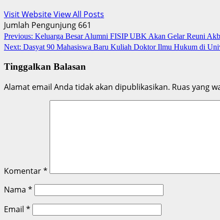
Visit Website
View All Posts
Jumlah Pengunjung
661
Post
Previous:
Keluarga Besar Alumni FISIP UBK Akan Gelar Reuni Akb
Next:
Dasyat 90 Mahasiswa Baru Kuliah Doktor Ilmu Hukum di Univ
navigation
Tinggalkan Balasan
Alamat email Anda tidak akan dipublikasikan.
Ruas yang wa
Komentar
*
Nama
*
Email
*