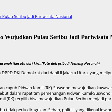
ulau Seribu Jadi Pariwisata Nasional
Wujudkan Pulau Seribu Jadi Pariwisata 
sanah (kesatu dari kiri).(Foto dok pribadi Neneng Hasanah)
DPRD DKI Demokrat dari dapil II Jakarta Utara, yang melipu
ngan cagub Ridwan Kamil (RK)-Suswono mewujudkan kawasan 
sebut dalam rapat tim pemenangan Ridwan Kamil-Suswono d
il (RK) terpilih bisa mewujudkan Pulau Seribu menjadi par
idak perlu diragukan. Sebab, politisi yang dikenal low pro