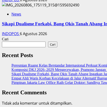
News
Sikapi Dualisme Forkabi, Bang Okis Tanah Abang I
INDOPOS
6 Agustus 2026
Cari
Cari
Recent Posts
Peresmian Ruang Kelas Berstandar Internasional Perkuat Kom
Komposisi DKJ 2026–2029 Mengecewakan, Pramono Jangan I
Sikapi Dualisme Forkabi, Bang Okis Tanah Abang Ingatkan Ja
Empat Ahli Waris Korban Kecelakaan di Jalur Alternatif Banja
Pimpinan Jakarta Law Office Raih Gelar Doktor: Sandhya Ta
Recent Comments
Tidak ada komentar untuk ditampilkan.