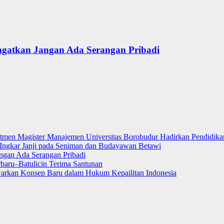
ngatkan Jangan Ada Serangan Pribadi
itmen Magister Manajemen Universitas Borobudur Hadirkan Pendidikan
ngkar Janji pada Seniman dan Budayawan Betawi
ngan Ada Serangan Pribadi
rbaru–Batulicin Terima Santunan
warkan Konsep Baru dalam Hukum Kepailitan Indonesia