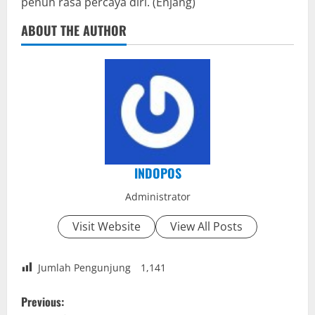
penuh rasa percaya diri. (Enjang)
ABOUT THE AUTHOR
INDOPOS
Administrator
Visit Website
View All Posts
Jumlah Pengunjung
1,141
P
Previous: