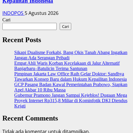
Kepailitan Indonesia
INDOPOS
5 Agustus 2026
Cari
Cari
Recent Posts
Sikapi Dualisme Forkabi, Bang Okis Tanah Abang Ingatkan
Jangan Ada Serangan Pribadi
Empat Ahli Waris Korban Kecelakaan di Jalur Alternatif
Banjarbaru–Batulicin Terima Santunan
Pimpinan Jakarta Law Office Raih Gelar Doktor: Sandhya
Tawarkan Konsep Baru dalam Hukum Kepailitan Indonesia
‎GCP Pasang Badan Kawal Pemerintahan Prabowo, Siapkan
Apel Akbar 10 Ribu Massa
Gubernur Pramono Jangan Sampai Kejeblos! Dugaan Mega
Proyek Internet Rp315,8 Miliar di Kominfotik DKI Diendus
Kejati
Recent Comments
Tidak ada komentar untuk ditampilkan.