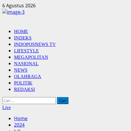
Skip
6 Agustus 2026
to
content
Primary
HOME
Menu
INDEKS
INDOPOSNEWS TV
LIFESTYLE
MEGAPOLITAN
NASIONAL
NEWS
OLAHRAGA
POLITIK
REDAKSI
Cari
untuk:
Live
Home
2024