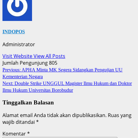
INDOPOS
Administrator
Visit Website
View All Posts
Jumlah Pengunjung
805
Post
Previous:
APHA Minta MK Segera Sidangkan Pengujian UU
Kementerian Negara
navigation
Next:
Double Strike UNGGUL Magister Ilmu Hukum dan Doktor
Ilmu Hukum Universitas Borobudur
Tinggalkan Balasan
Alamat email Anda tidak akan dipublikasikan.
Ruas yang
wajib ditandai
*
Komentar
*