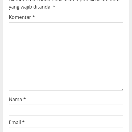
i
yang wajib ditandai
*
g
Komentar
*
a
t
i
o
n
Nama
*
Email
*