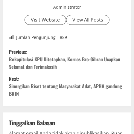
Administrator
Visit Website
View All Posts
Jumlah Pengunjung
889
P
Previous:
o
Rekapitulasi KPU Ditetapkan, Kornas Bro-Gibran Ucapkan
Selamat dan Terimakasih
s
Next:
t
Sinergikan Riset tentang Masyarakat Adat, APHA gandeng
BRIN
n
a
v
Tinggalkan Balasan
Alamat email Anda tidak akan dipublikasikan.
Ruas