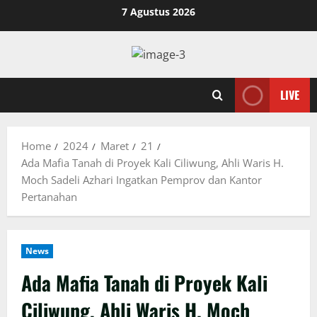
Skip
7 Agustus 2026
to
content
LIVE
Home
2024
Maret
21
Ada Mafia Tanah di Proyek Kali Ciliwung, Ahli Waris H.
Moch Sadeli Azhari Ingatkan Pemprov dan Kantor
Pertanahan
News
Ada Mafia Tanah di Proyek Kali
Ciliwung, Ahli Waris H. Moch