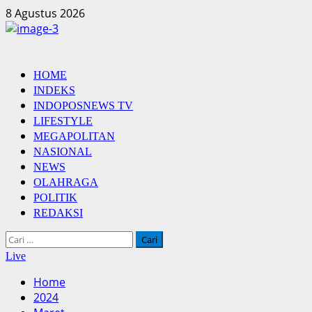
Skip
8 Agustus 2026
to
content
Primary
HOME
Menu
INDEKS
INDOPOSNEWS TV
LIFESTYLE
MEGAPOLITAN
NASIONAL
NEWS
OLAHRAGA
POLITIK
REDAKSI
Cari
untuk:
Live
Home
2024