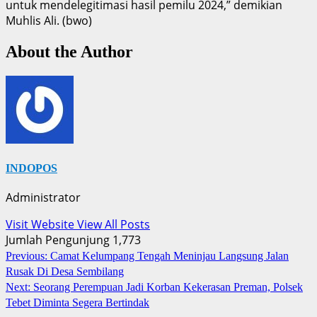
untuk mendelegitimasi hasil pemilu 2024,” demikian
Muhlis Ali. (bwo)
About the Author
INDOPOS
Administrator
Visit Website
View All Posts
Jumlah Pengunjung
1,773
Post
Previous:
Camat Kelumpang Tengah Meninjau Langsung Jalan
Rusak Di Desa Sembilang
navigation
Next:
Seorang Perempuan Jadi Korban Kekerasan Preman, Polsek
Tebet Diminta Segera Bertindak