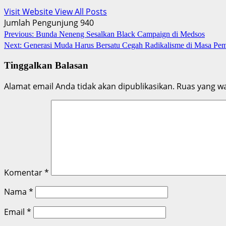
Visit Website
View All Posts
Jumlah Pengunjung
940
Post
Previous:
Bunda Neneng Sesalkan Black Campaign di Medsos
Next:
Generasi Muda Harus Bersatu Cegah Radikalisme di Masa Pem
navigation
Tinggalkan Balasan
Alamat email Anda tidak akan dipublikasikan.
Ruas yang wa
Komentar
*
Nama
*
Email
*