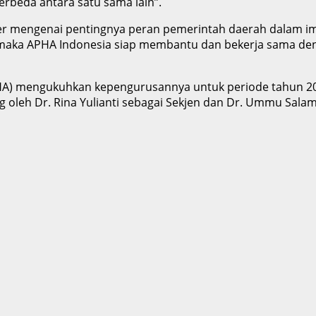
rbeda antara satu sama lain”.
er mengenai pentingnya peran pemerintah daerah dalam 
, maka APHA Indonesia siap membantu dan bekerja sama d
PHA) mengukuhkan kepengurusannya untuk periode tahun 2023
leh Dr. Rina Yulianti sebagai Sekjen dan Dr. Ummu Salama