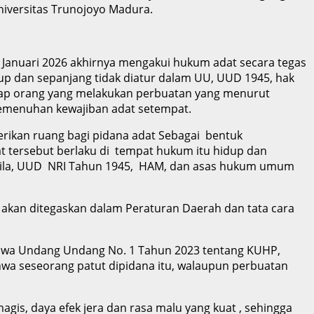
Universitas Trunojoyo Madura.
anuari 2026 akhirnya mengakui hukum adat secara tegas
p dan sepanjang tidak diatur dalam UU, UUD 1945, hak
tiap orang yang melakukan perbuatan yang menurut
pemenuhan kewajiban adat setempat.
rikan ruang bagi pidana adat Sebagai bentuk
tersebut berlaku di tempat hukum itu hidup dan
casila, UUD NRI Tahun 1945, HAM, dan asas hukum umum
akan ditegaskan dalam Peraturan Daerah dan tata cara
bahwa Undang Undang No. 1 Tahun 2023 tentang KUHP,
wa seseorang patut dipidana itu, walaupun perbuatan
is, daya efek jera dan rasa malu yang kuat , sehingga