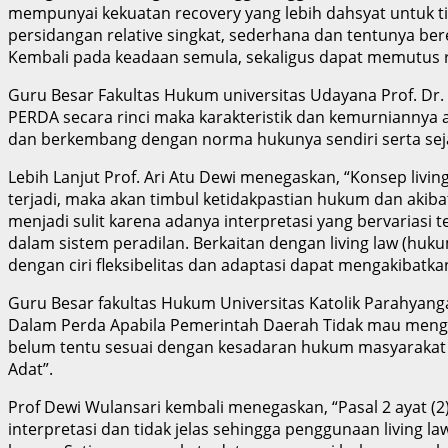
mempunyai kekuatan recovery yang lebih dahsyat untuk tid
persidangan relative singkat, sederhana dan tentunya be
Kembali pada keadaan semula, sekaligus dapat memutus r
Guru Besar Fakultas Hukum universitas Udayana Prof. Dr.
PERDA secara rinci maka karakteristik dan kemurniannya 
dan berkembang dengan norma hukunya sendiri serta seja
Lebih Lanjut Prof. Ari Atu Dewi menegaskan, “Konsep livi
terjadi, maka akan timbul ketidakpastian hukum dan aki
menjadi sulit karena adanya interpretasi yang bervarias
dalam sistem peradilan. Berkaitan dengan living law (huk
dengan ciri fleksibelitas dan adaptasi dapat mengakibatk
Guru Besar fakultas Hukum Universitas Katolik Parahyanga
Dalam Perda Apabila Pemerintah Daerah Tidak mau mengat
belum tentu sesuai dengan kesadaran hukum masyarakat a
Adat”.
Prof Dewi Wulansari kembali menegaskan, “Pasal 2 ayat (
interpretasi dan tidak jelas sehingga penggunaan livin