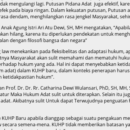
ak mengulangi lagi. Putusan Pidana Adat juga efektif, kare
refek pada biaya ringan. Dalam kekuatan putusan, Putusan 
asa dendam, menghilangkan rasa jengkel Masyarakat, sehi
 Anak Agung Istri Ari Atu Dewi, SH, MH mengatakan, “Apab
akan hilang, karena itu diperlukan pendekatan untuk meng
lan dengan filosofi bangsa dan negara”
ng law menekankan pada fleksibelitas dan adaptasi hukum, a
batnya Masyarakat akan sulit memahami dan mematuhi huku
i terhadap hukum yang ada. Hal ini dapat menyebabkan ket
um adat) dalam KUHP baru, dalam konteks penerapan harus d
an ketidakpastian hukum”.
n Prof. Dr. Dr. Rr. Catharina Dewi Wulansari, PhD, SH, MH,
ur Maka Hukum Adat sulit untuk diterapkan. Selain itu ju
dat. Akibatnya sulit Untuk dapat Terwujudnya penguatan 
2) KUHP Baru apabila dianggap sebagai suatu pengakuan me
g law secara semena-mena. KUHP tidak memberikan batasan 