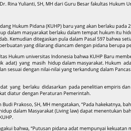
eh Dr. Rina Yulianti, SH, MH dari Guru Besar fakultas Hukum 
ng Hukum Pidana (KUHP) baru yang akan berlaku pada 2 J
p dalam masyarakat berlaku dalam tempat hukum itu hidu
adab. Kemudian ditegaskan pula dalam Pasal 597 bahwa se
 perbuatan yang dilarang diancam dengan pidana berupa 
ultas Hukum universitas Indonesia bahwa KUHP Baru membe
adat) yang masih hidup dalam masyarakat. Hukum adat 
dan sesuai dengan nilai-nilai yang terkandung dalam Pan
at yang berlaku didasarkan pada penelitian empiris dan 
kat diatur dengan Peraturan Pemerintah.
ggih Budi Prakoso, SH, MH mengatakan, “Pada hakekatnya, 
hidup dalam Masyarakat (Living law) dapat menentukan bah
 KUHP.
ngakui bahwa, “Putusan pidana adat mempunyai kekuatan mag