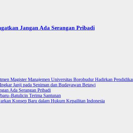
ngatkan Jangan Ada Serangan Pribadi
itmen Magister Manajemen Universitas Borobudur Hadirkan Pendidikan
ngkar Janji pada Seniman dan Budayawan Betawi
ngan Ada Serangan Pribadi
rbaru–Batulicin Terima Santunan
warkan Konsep Baru dalam Hukum Kepailitan Indonesia