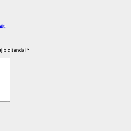
ilu
jib ditandai
*