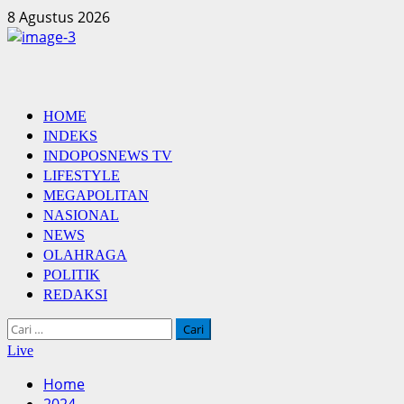
Skip
8 Agustus 2026
to
content
Primary
HOME
Menu
INDEKS
INDOPOSNEWS TV
LIFESTYLE
MEGAPOLITAN
NASIONAL
NEWS
OLAHRAGA
POLITIK
REDAKSI
Cari
untuk:
Live
Home