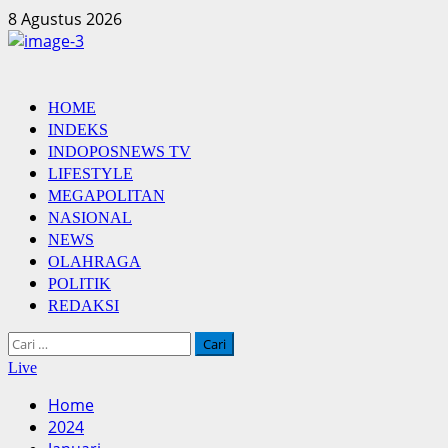
Skip
8 Agustus 2026
to
content
Primary
HOME
Menu
INDEKS
INDOPOSNEWS TV
LIFESTYLE
MEGAPOLITAN
NASIONAL
NEWS
OLAHRAGA
POLITIK
REDAKSI
Cari
untuk:
Live
Home
2024